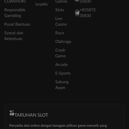
CUANHOKI
Games
35830
Loyalty
Responsible
Slots
+855872
Gambling
35830
Live
Pusat Bantuan
Casino
Syarat dan
Race
Ketentuan
Olahraga
Crash
Game
Arcade
E-Sports
Sabung
Ayam
TARUHAN SLOT
Penyedia slot online dengan beragam pilihan game menarik yang