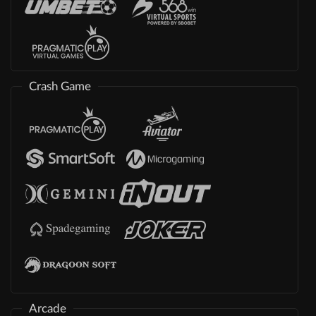
Crash Game
Arcade