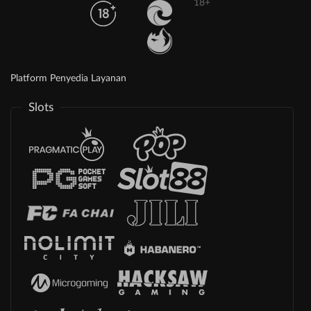
18+
Platform Penyedia Layanan
Slots