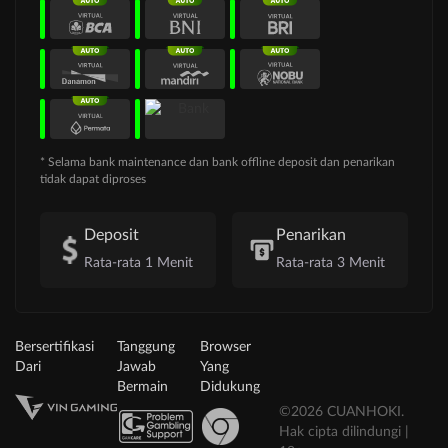
* Selama bank maintenance dan bank offline deposit dan penarikan
tidak dapat diproses
Deposit
Penarikan
Rata-rata 1 Menit
Rata-rata 3 Menit
Bersertifikasi
Tanggung
Browser
Dari
Jawab
Yang
Bermain
Didukung
©2026 CUANHOKI.
Hak cipta dilindungi |